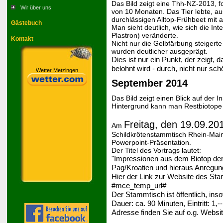
Das Bild zeigt eine Thh-NZ-2013, f
Wir über uns
von 10 Monaten. Das Tier lebte, a
durchlässigen Alltop-Frühbeet mit
Gästebuch
Man sieht deutlich, wie sich die I
Plastron) veränderte.
Kontakt
Nicht nur die Gelbfärbung steigert
wurden deutlicher ausgeprägt.
Dies ist nur ein Punkt, der zeigt, 
belohnt wird - durch, nicht nur sc
Wetter Metzingen
September 2014
Das Bild zeigt einen Blick auf der 
Hintergrund kann man Restbiotope 
Freitag, den 19.09.20
Am
Schildkrötenstammtisch Rhein-Main v
Powerpoint-Präsentation.
Der Titel des Vortrags lautet:
"Impressionen aus dem Biotop der 
Pag/Kroatien und hieraus Anregun
Hier der Link zur Website des St
#mce_temp_url#
Der Stammtisch ist öffentlich, ins
Dauer: ca. 90 Minuten, Eintritt: 1,-
Adresse finden Sie auf o.g. Websi