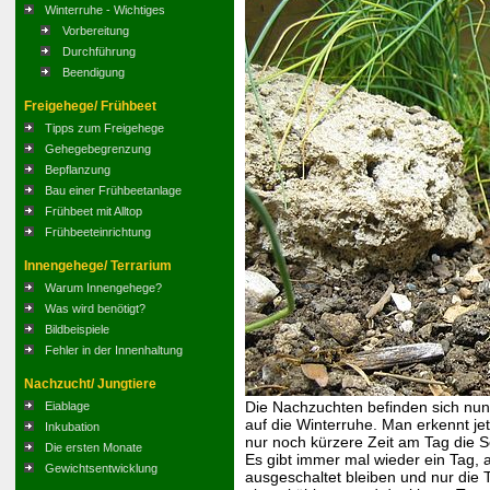
Winterruhe - Wichtiges
Vorbereitung
Durchführung
Beendigung
Freigehege/ Frühbeet
Tipps zum Freigehege
Gehegebegrenzung
Bepflanzung
Bau einer Frühbeetanlage
Frühbeet mit Alltop
Frühbeeteinrichtung
Innengehege/ Terrarium
Warum Innengehege?
Was wird benötigt?
Bildbeispiele
Fehler in der Innenhaltung
Nachzucht/ Jungtiere
Die Nachzuchten befinden sich nun
Eiablage
auf die Winterruhe. Man erkennt je
Inkubation
nur noch kürzere Zeit am Tag die 
Die ersten Monate
Es gibt immer mal wieder ein Tag, 
Gewichtsentwicklung
ausgeschaltet bleiben und nur die 