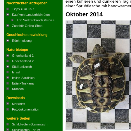
einen kühleren und dunkleren Tag 
Nachzuchten abzugeben
einer Sprühflasche mit handwarme
Tipps zum Kauf
Oktober 2014
Kauf von Landschildkröten
Thh Südfrankreich Varoise
Zubehör Online-Shop
Geschlechtsentwicklung
Rückmeldung
Naturbiotope
Griechenland 1
Griechenland 2
Südfrankreich
Israel
Italien-Sardinien
Italien-Toskana
Kroatien
Downloads
Merkblatt
Fotodokumentation
weitere Seiten
Schildkröten-Stammtisch
Schildkröten-Forum