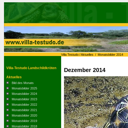
Villa Testudo
/
Aktuelles
/
Monatsbilder 2014
Villa-Testudo Landschildkröten
Dezember 2014
Aktuelles
Bild des Monats
Monatsbilder 2025
Monatsbilder 2024
Monatsbilder 2023
Monatsbilder 2022
Monatsbilder 2021
Monatsbilder 2020
Monatsbilder 2019
Monatsbilder 2018