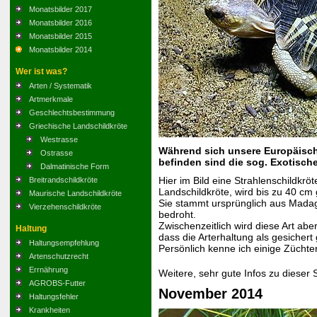
Monatsbilder 2017
Monatsbilder 2016
Monatsbilder 2015
Monatsbilder 2014
Wer ist was?
Arten / Systematik
Artmerkmale
Geschlechtsbestimmung
Griechische Landschildkröte
Westrasse
Während sich unsere Europäische
Ostrasse
befinden sind die sog. Exotisch
Dalmatinische Form
Hier im Bild eine Strahlenschildkröt
Breitrandschildkröte
Landschildkröte, wird bis zu 40 cm
Maurische Landschildkröte
Sie stammt ursprünglich aus Madag
Vierzehenschildkröte
bedroht.
Zwischenzeitlich wird diese Art ab
Haltung
dass die Arterhaltung als gesichert
Haltungsempfehlung
Persönlich kenne ich einige Züchte
Artenschutzrecht
Errnährung
Weitere, sehr gute Infos zu dieser S
AGROBS-Futter
November 2014
Haltungsfehler
Krankheiten