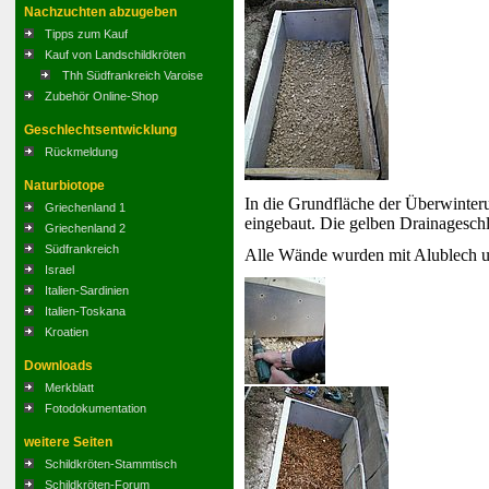
Nachzuchten abzugeben
Tipps zum Kauf
Kauf von Landschildkröten
Thh Südfrankreich Varoise
Zubehör Online-Shop
Geschlechtsentwicklung
Rückmeldung
Naturbiotope
In die Grundfläche der Überwinter
Griechenland 1
eingebaut. Die gelben Drainageschl
Griechenland 2
Südfrankreich
Alle Wände wurden mit Alublech un
Israel
Italien-Sardinien
Italien-Toskana
Kroatien
Downloads
Merkblatt
Fotodokumentation
weitere Seiten
Schildkröten-Stammtisch
Schildkröten-Forum