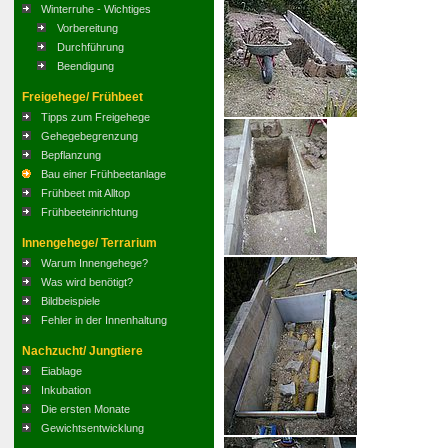
Winterruhe - Wichtiges
Vorbereitung
Durchführung
Beendigung
Freigehege/ Frühbeet
Tipps zum Freigehege
Gehegebegrenzung
Bepflanzung
Bau einer Frühbeetanlage
Frühbeet mit Alltop
Frühbeeteinrichtung
Innengehege/ Terrarium
Warum Innengehege?
Was wird benötigt?
Bildbeispiele
Fehler in der Innenhaltung
Nachzucht/ Jungtiere
Eiablage
Inkubation
Die ersten Monate
Gewichtsentwicklung