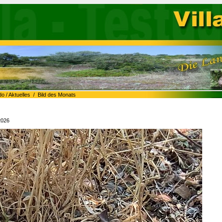
do
/
Aktuelles
/
Bild des Monats
2026