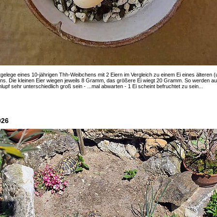
gelege eines 10-jährigen Thh-Weibchens mit 2 Eiern im Vergleich zu einem Ei eines älteren 
s. Die kleinen Eier wiegen jeweils 8 Gramm, das größere Ei wiegt 20 Gramm. So werden a
upf sehr unterschiedlich groß sein - ...mal abwarten - 1 Ei scheint befruchtet zu sein...
026