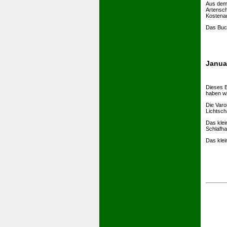
Aus dem 
Artensch
Kostenau
Das Buc
Janua
Dieses B
haben wi
Die Varo
Lichtsch
Das klei
Schlafha
Das klei