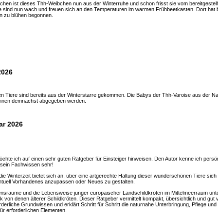
hen ist dieses Thh-Weibchen nun aus der Winterruhe und schon frisst sie vom bereitgestell
re sind nun wach und freuen sich an den Temperaturen im warmen Frühbeetkasten. Dort hat b
n zu blühen begonnen.
2026
en Tiere sind bereits aus der Winterstarre gekommen. Die Babys der Thh-Varoise aus der N
nnen demnächst abgegeben werden.
ar 2026
chte ich auf einen sehr guten Ratgeber für Einsteiger hinweisen. Den Autor kenne ich persö
sein Fachwissen sehr!
ie Winterzeit bietet sich an, über eine artgerechte Haltung dieser wunderschönen Tiere sich 
tuell Vorhandenes anzupassen oder Neues zu gestalten.
nsräume und die Lebensweise junger europäischer Landschildkröten im Mittelmeerraum unt
rk von denen älterer Schildkröten. Dieser Ratgeber vermittelt kompakt, übersichtlich und gut 
rderliche Grundwissen und erklärt Schritt für Schritt die naturnahe Unterbringung, Pflege und
für erforderlichen Elementen.