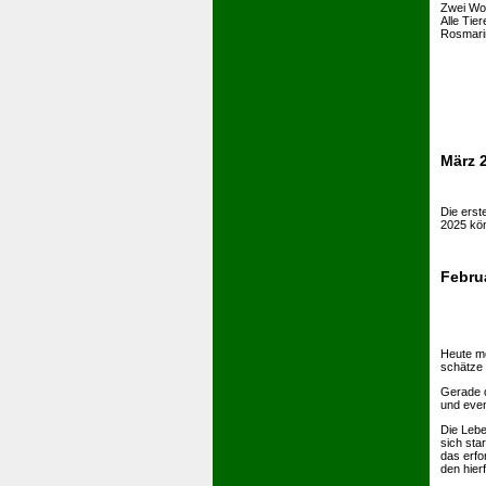
Zwei Woc
Alle Tie
Rosmari
März 
Die erst
2025 kö
Febru
Heute mö
schätze 
Gerade d
und even
Die Lebe
sich sta
das erfo
den hier