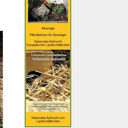
#Anzeige
Pflichtlektüre für Einsteiger
Naturnahe Aufzucht
Europäischer Landschildkröten
Naturnahe Aufzucht von
Landschildkröten