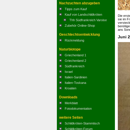
Nachzuchten abzugeben
Tipps zum Kauf
Kauf von Landschildkröten
Die erst
sie im F
Thh Südfrankreich Varoise
versteck
Zubehör Online-Shop
benötige
ans Sonn
Geschlechtsentwicklung
Juni 
Rückmeldung
Naturbiotope
Griechenland 1
Griechenland 2
Südfrankreich
Israel
Italien-Sardinien
Italien-Toskana
Kroatien
Downloads
Merkblatt
Fotodokumentation
weitere Seiten
Schildkröten-Stammtisch
Schildkröten-Forum