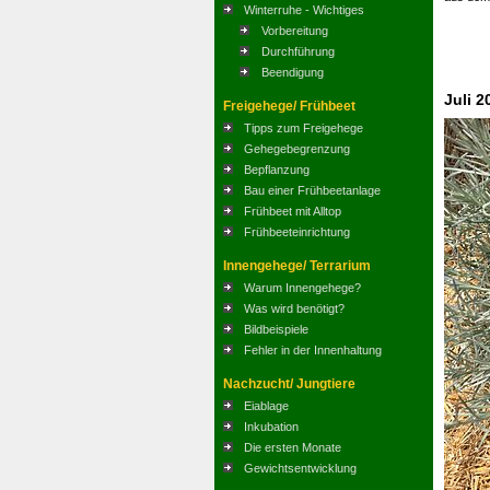
Winterruhe - Wichtiges
Vorbereitung
Durchführung
Beendigung
Juli 2
Freigehege/ Frühbeet
Tipps zum Freigehege
Gehegebegrenzung
Bepflanzung
Bau einer Frühbeetanlage
Frühbeet mit Alltop
Frühbeeteinrichtung
Innengehege/ Terrarium
Warum Innengehege?
Was wird benötigt?
Bildbeispiele
Fehler in der Innenhaltung
Nachzucht/ Jungtiere
Eiablage
Inkubation
Die ersten Monate
Gewichtsentwicklung