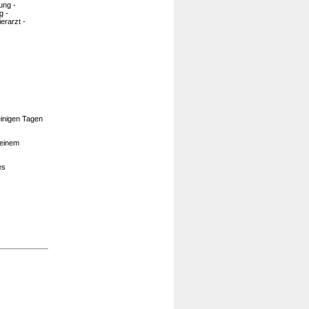
ung -
g -
erarzt -
einigen Tagen
 einem
es