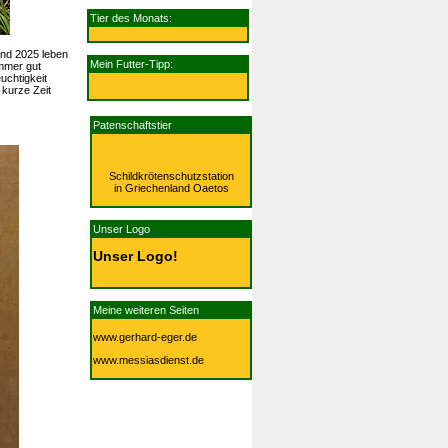
villa
Tier des Monats:
und 2025 leben
villa
Mein Futter-Tipp:
immer gut
uchtigkeit
kurze Zeit
villa
Patenschaftstier
Schildkrötenschutzstation
in Griechenland Oaetos
villa
Unser Logo
Unser Logo!
villa
Meine weiteren Seiten
www.gerhard-eger.de
www.messiasdienst.de