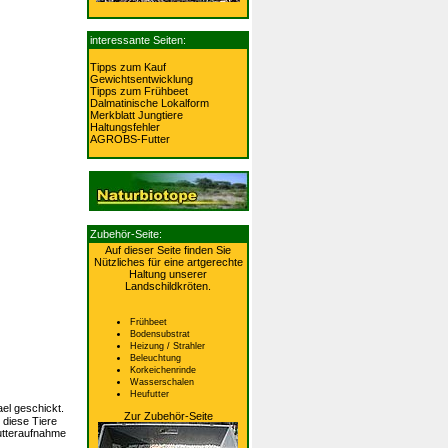
villa
interessante Seiten:
Tipps zum Kauf
Gewichtsentwicklung
Tipps zum Frühbeet
Dalmatinische Lokalform
Merkblatt Jungtiere
Haltungsfehler
AGROBS-Futter
villa
villa
Zubehör-Seite:
Auf dieser Seite finden Sie
Nützliches für eine artgerechte
Haltung unserer
Landschildkröten.
Frühbeet
Bodensubstrat
Heizung / Strahler
Beleuchtung
Korkeichenrinde
Wasserschalen
Heufutter
el geschickt.
Zur Zubehör-Seite
 diese Tiere
utteraufnahme