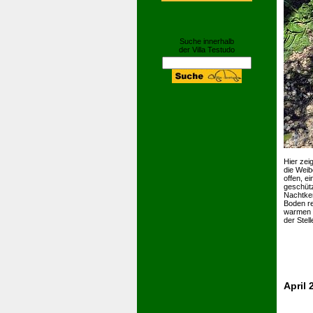
Suche innerhalb
der Villa Testudo
Hier zei
die Weib
offen, e
geschütz
Nachtker
Boden re
warmen L
der Stell
April 