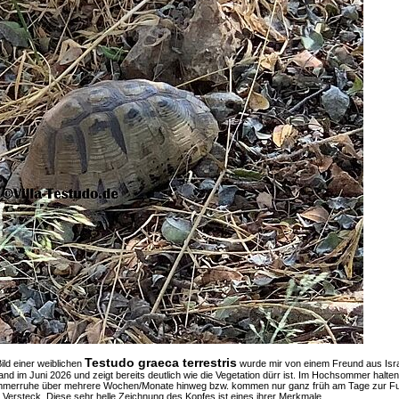
Testudo graeca terrestris
ild einer weiblichen
wurde mir von einem Freund aus Isra
and im Juni 2026 und zeigt bereits deutlich wie die Vegetation dürr ist. Im Hochsommer halten
mmerruhe über mehrere Wochen/Monate hinweg bzw. kommen nur ganz früh am Tage zur F
Versteck. Diese sehr helle Zeichnung des Kopfes ist eines ihrer Merkmale.