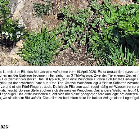
ge ich mit dem Bild des Monats eine Aufnahme vom 19.April 2026. Es ist erstaunlich, dass so 
chen mit der Eiablage beginnen. Hier sieht man 3 Thh-Varoise. Zwei der Tiere legen Eier, ein 
in Tier ziemlich versteckt. Das ist typisch, denn viele Weibchen suchen sich für die Eiablage e
ten und doch warmen Platz aus. Das Thh-Varoise-Weibchen legt 3 Eier im Schatten zwische
ze und einem Fünf-Fingerstrauch. Da ich die Pflanzen auch regelmäßig mit Wasser versorge
lativ feucht. So eine Stelle suchen sich die meisten Weibchen. Das andere Weibchen legt 4 E
egehügel. Das dritte Weibchen sucht sich noch eine geeignete Stelle und legte am anderen
e, wo sie sich im Bild aufhält. Dies alles zu bedenken halte ich bei der Anlage eines Legehügels
2026