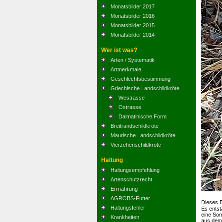
Monatsbilder 2017
Monatsbilder 2016
Monatsbilder 2015
Monatsbilder 2014
Wer ist was?
Arten / Systematik
Artmerkmale
Geschlechtsbestimmung
Griechische Landschildkröte
Westrasse
Ostrasse
Dalmatinische Form
Breitrandschildkröte
Maurische Landschildkröte
Vierzehenschildkröte
Haltung
Haltungsempfehlung
Artenschutzrecht
Errnährung
AGROBS-Futter
Dieses B
Haltungsfehler
Es entst
eine So
Krankheiten
aus dem 