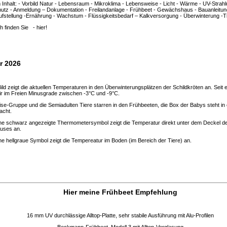
Inhalt: - Vorbild Natur - Lebensraum - Mikroklima - Lebensweise - Licht - Wärme - UV-Strahl
utz - Anmeldung – Dokumentation - Freilandanlage - Frühbeet - Gewächshaus - Bauanleitun
fstellung -Ernährung - Wachstum - Flüssigkeitsbedarf – Kalkversorgung - Überwinterung -Ti
h finden Sie -
hier!
r 2026
ild zeigt die aktuellen Temperaturen in den Überwinterungsplätzen der Schildkröten an. Seit 
r im Freien Minusgrade zwischen -3°C und -9°C.
ise-Gruppe und die Semiadulten Tiere starren in den Frühbeeten, die Box der Babys steht in
acht.
ne schwarz angezeigte Thermometersymbol zeigt die Temperatur direkt unter dem Deckel d
uses an.
ne hellgraue Symbol zeigt die Tempereatur im Boden (im Bereich der Tiere) an.
Hier meine Frühbeet Empfehlung
16 mm UV durchlässige Alltop-Platte, sehr stabile Ausführung mit Alu-Profilen