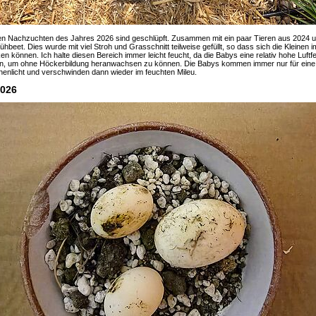
en Nachzuchten des Jahres 2026 sind geschlüpft. Zusammen mit ein paar Tieren aus 2024 
rühbeet. Dies wurde mit viel Stroh und Grasschnitt teilweise gefüllt, so dass sich die Kleinen 
en können. Ich halte diesen Bereich immer leicht feucht, da die Babys eine relativ hohe Luftfe
n, um ohne Höckerbildung heranwachsen zu können. Die Babys kommen immer nur für eine 
enlicht und verschwinden dann wieder im feuchten Mileu.
2026