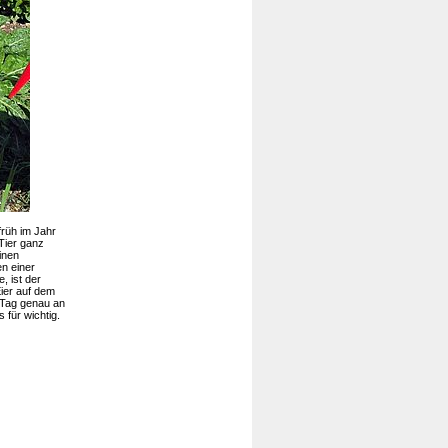
früh im Jahr
Tier ganz
inen
n einer
, ist der
ier auf dem
 Tag genau an
 für wichtig.