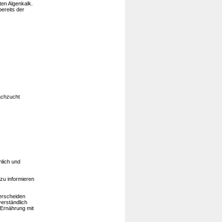
ten Algenkalk.
ereits der
achzucht
nlich und
zu informieren
erscheiden
verständlich
 Ernährung mit