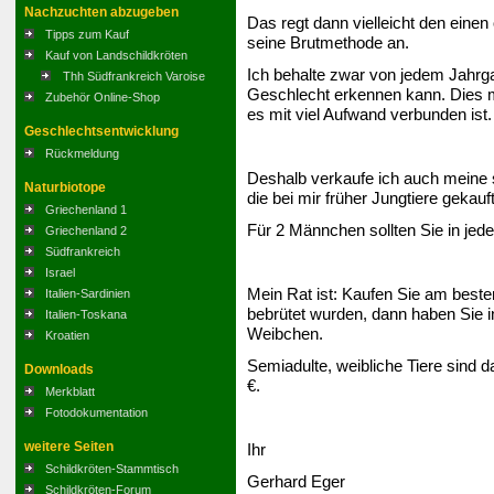
Nachzuchten abzugeben
Das regt dann vielleicht den ein
Tipps zum Kauf
seine Brutmethode an.
Kauf von Landschildkröten
Ich behalte zwar von jedem Jahrga
Thh Südfrankreich Varoise
Geschlecht erkennen kann. Dies m
Zubehör Online-Shop
es mit viel Aufwand verbunden ist.
Geschlechtsentwicklung
Rückmeldung
Deshalb verkaufe ich auch meine
Naturbiotope
die bei mir früher Jungtiere gekauf
Griechenland 1
Für 2 Männchen sollten Sie in jed
Griechenland 2
Südfrankreich
Israel
Mein Rat ist: Kaufen Sie am besten
Italien-Sardinien
bebrütet wurden, dann haben Sie i
Italien-Toskana
Weibchen.
Kroatien
Semiadulte, weibliche Tiere sind d
Downloads
€.
Merkblatt
Fotodokumentation
weitere Seiten
Ihr
Schildkröten-Stammtisch
Gerhard Eger
Schildkröten-Forum