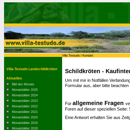
Villa Testudo
/
Kontakt
Villa-Testudo Landschildkröten
Schildkröten - Kaufinter
Aktuelles
Um mit mir in Notfällen Verbindung
Bild des Monats
Formular aus, aber bitte beachten 
Monatsbilder 2025
Monatsbilder 2024
Monatsbilder 2023
allgemeine Fragen
Für
ve
Monatsbilder 2022
Foren auf dieser speziellen Seite:
Monatsbilder 2021
Eine Antwort erhalten Sie aus Zeit
Monatsbilder 2020
Monatsbilder 2019
Monatsbilder 2018