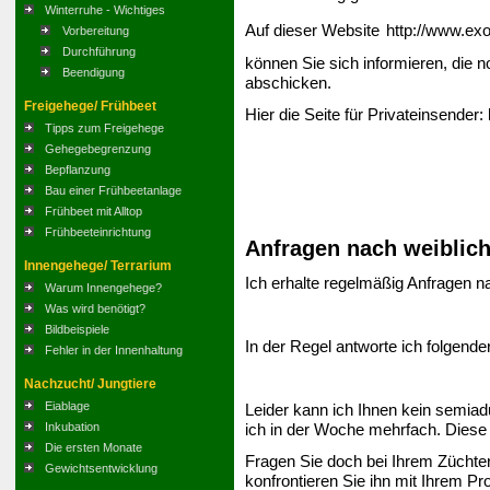
Winterruhe - Wichtiges
Auf dieser Website
http://www.ex
Vorbereitung
Durchführung
können Sie sich informieren, die
Beendigung
abschicken.
Freigehege/ Frühbeet
Hier die Seite für Privateinsender:
Tipps zum Freigehege
Gehegebegrenzung
Bepflanzung
Bau einer Frühbeetanlage
Frühbeet mit Alltop
Frühbeeteinrichtung
Anfragen nach weiblich
Innengehege/ Terrarium
Ich erhalte regelmäßig Anfragen n
Warum Innengehege?
Was wird benötigt?
Bildbeispiele
In der Regel antworte ich folgend
Fehler in der Innenhaltung
Nachzucht/ Jungtiere
Eiablage
Leider kann ich Ihnen kein semiad
ich in der Woche mehrfach. Diese T
Inkubation
Die ersten Monate
Fragen Sie doch bei Ihrem Züchter
Gewichtsentwicklung
konfrontieren Sie ihn mit Ihrem Pr