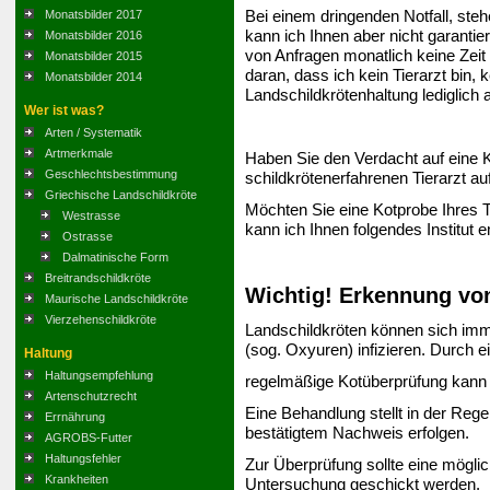
Bei einem dringenden Notfall, steh
Monatsbilder 2017
kann ich Ihnen aber nicht garantie
Monatsbilder 2016
von Anfragen monatlich keine Zeit 
Monatsbilder 2015
daran, dass ich kein Tierarzt bin,
Monatsbilder 2014
Landschildkrötenhaltung lediglich 
Wer ist was?
Arten / Systematik
Artmerkmale
Haben Sie den Verdacht auf eine 
Geschlechtsbestimmung
schildkrötenerfahrenen Tierarzt auf.
Griechische Landschildkröte
Möchten Sie eine Kotprobe Ihres T
Westrasse
kann ich Ihnen folgendes Institut 
Ostrasse
Dalmatinische Form
Breitrandschildkröte
Wichtig! Erkennung von
Maurische Landschildkröte
Vierzehenschildkröte
Landschildkröten können sich imm
(sog. Oxyuren) infizieren. Durch e
Haltung
Haltungsempfehlung
regelmäßige Kotüberprüfung kann ei
Artenschutzrecht
Eine Behandlung stellt in der Rege
Errnährung
bestätigtem Nachweis erfolgen.
AGROBS-Futter
Haltungsfehler
Zur Überprüfung sollte eine möglich
Krankheiten
Untersuchung geschickt werden.