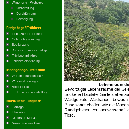
Winterruhe - Wichtiges
Vorbereitung
Durchführung
Beendigung
Freigehege/ Frühbeet
Tipps zum Freigehege
Gehegebegrenzung
Bepflanzung
Bau einer Frühbeetanlage
Frühbeet mit Alltop
Frühbeeteinrichtung
Innengehege/ Terrarium
Warum Innengehege?
Was wird benötigt?
Lebensraum der
Bildbeispiele
Bevorzugte Lebensräume der Grie
Fehler in der Innenhaltung
trockene Habitate. Sie lebt aber au
Waldgebiete, Waldränder, bewachs
Nachzucht/ Jungtiere
Buschlandschaften wie die Macchia
Eiablage
Randgebieten von landwirtschaftli
Inkubation
Tiere.
Die ersten Monate
Gewichtsentwicklung