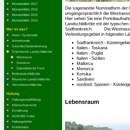
Monatsbilder 2017
Die sogenannte Nominatform der 
Monatsbilder 2016
umgangssprachlich die Westrasse 
Monatsbilder 2015
Hier sehen Sie eine Porträtaufna
Monatsbilder 2014
Landschildkröte mit der typische
Südfrankreich. Die Westrasse de
Wer ist was?
Verbreitungsgebiet in folgenden L
Arten / Systematik
Artmerkmale
Südfrankreich - Küstengebie
Geschlechtsbestimmung
Italien - Toskana
Griechische Landschildkröte
Italien - Puglia
Westrasse
Italien - Sizilien
Mallorca
Ostrasse
Menorca
Dalmatinische Form
Korsika
Breitrandschildkröte
Sardinien
Maurische Landschildkröte
nordöstl. Spanien - Küsteng
Vierzehenschildkröte
Haltung
Haltungsempfehlung
Lebensraum
Artenschutzrecht
Errnährung
AGROBS-Futter
Haltungsfehler
Krankheiten