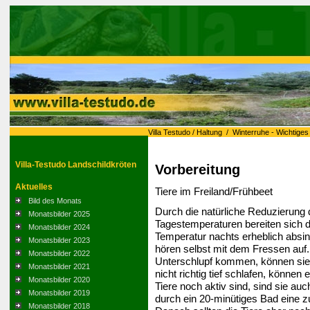
Villa Testudo
/
Haltung
/
Winterruhe - Wichtiges
Villa-Testudo Landschildkröten
Vorbereitung
Aktuelles
Tiere im Freiland/Frühbeet
Bild des Monats
Durch die natürliche Reduzierung 
Monatsbilder 2025
Tagestemperaturen bereiten sich di
Monatsbilder 2024
Temperatur nachts erheblich absin
Monatsbilder 2023
hören selbst mit dem Fressen auf
Monatsbilder 2022
Unterschlupf kommen, können sie 
Monatsbilder 2021
nicht richtig tief schlafen, können
Monatsbilder 2020
Tiere noch aktiv sind, sind sie auc
Monatsbilder 2019
durch ein 20-minütiges Bad eine 
Monatsbilder 2018