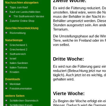
Zweite Woche:
Nachzuchten abzugeben
Es wird die Fütterung reduziert. D
Tipps zum Kauf
umstellen. Ideal wäre, wenn die N
Kauf von Landschildkröten
muss der Behälter in der Nacht in 
Thh Südfrankreich Varoise
Behälter umgesetzt werden. Dieser 
Zubehör Online-Shop
Stunden ausgesetzt sein. Am and
Geschlechtsentwicklung
Terrarium.
Rückmeldung
Die Umstellungsphase auf die Wint
Tiere, welche im Freiland oder im
Naturbiotope
von selbst.
Griechenland 1
Griechenland 2
Südfrankreich
Dritte Woche:
Israel
Italien-Sardinien
Es wird nun die Fütterung ganz eing
Italien-Toskana
reduziert (Beleuchtung jetzt nur 
Kroatien
täglich). Auch jetzt ist es wichtig
gehalten wird.
Downloads
Merkblatt
Fotodokumentation
Vierte Woche:
weitere Seiten
Zu Beginn der Woche erfolgt ein 
Schildkröten-Stammtisch
Wasser. Dadurch wird die Darmentle
Schildkröten-Forum