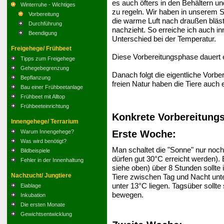
es auch öfters in den Behältern u
Winterruhe - Wichtiges
zu regeln. Wir haben in unserem Sc
Vorbereitung
die warme Luft nach draußen bläst
Durchführung
nachzieht. So erreiche ich auch i
Beendigung
Unterschied bei der Temperatur.
Freigehege/ Frühbeet
Diese Vorbereitungsphase dauert
Tipps zum Freigehege
Gehegebegrenzung
Danach folgt die eigentliche Vorber
Bepflanzung
freien Natur haben die Tiere auch 
Bau einer Frühbeetanlage
Frühbeet mit Alltop
Frühbeeteinrichtung
Konkrete Vorbereitungs
Innengehege/ Terrarium
Erste Woche:
Warum Innengehege?
Was wird benötigt?
Man schaltet die "Sonne" nur noch
Bildbeispiele
dürfen gut 30°C erreicht werden). 
Fehler in der Innenhaltung
siehe oben) über 8 Stunden sollte
Nachzucht/ Jungtiere
Tiere zwischen Tag und Nacht unt
unter 13°C liegen. Tagsüber sollt
Eiablage
bewegen.
Inkubation
Die ersten Monate
Gewichtsentwicklung