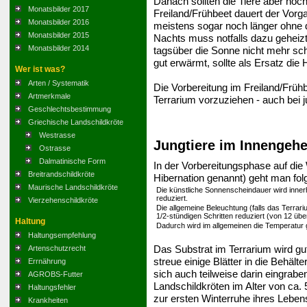
Danach sollten die Tiere aber noc
Monatsbilder 2017
Freiland/Frühbeet dauert der Vor
Monatsbilder 2016
meistens sogar noch länger ohne d
Monatsbilder 2015
Nachts muss notfalls dazu geheizt 
Monatsbilder 2014
tagsüber die Sonne nicht mehr sch
gut erwärmt, sollte als Ersatz die
Wer ist was?
Arten / Systematik
Die Vorbereitung im Freiland/Frühb
Artmerkmale
Terrarium vorzuziehen - auch bei 
Geschlechtsbestimmung
Griechische Landschildkröte
Westrasse
Jungtiere im Innengehe
Ostrasse
Dalmatinische Form
In der Vorbereitungsphase auf die 
Breitrandschildkröte
Hibernation genannt) geht man fo
Maurische Landschildkröte
Die künstliche Sonnenscheindauer wird inne
reduziert.
Vierzehenschildkröte
Die allgemeine Beleuchtung (falls das Terrariu
1/2-stündigen Schritten reduziert (von 12 übe
Haltung
Dadurch wird im allgemeinen die Temperatur 
Haltungsempfehlung
Das Substrat im Terrarium wird gut
Artenschutzrecht
streue einige Blätter in die Behäl
Errnährung
sich auch teilweise darin eingrabe
AGROBS-Futter
Landschildkröten im Alter von ca. 
Haltungsfehler
zur ersten Winterruhe ihres Lebens
Krankheiten