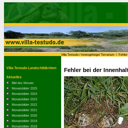
Villa Testudo
/
Innengehege/ Terrarium
/
Fehler
Villa-Testudo Landschildkröten
Fehler bei der Innenhal
Aktuelles
Bild des Monats
Monatsbilder 2025
Monatsbilder 2024
Monatsbilder 2023
Monatsbilder 2022
Monatsbilder 2021
Monatsbilder 2020
Monatsbilder 2019
Monatsbilder 2018