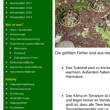
Monatsbilder 2017
Monatsbilder 2016
Monatsbilder 2015
Monatsbilder 2014
Wer ist was?
Arten / Systematik
Artmerkmale
Geschlechtsbestimmung
Griechische Landschildkröte
Westrasse
Die größten Fehler sind aus me
Ostrasse
Dalmatinische Form
Breitrandschildkröte
Das Substrat wird zu trocke
Maurische Landschildkröte
wachsen. Außerdem haben s
Vierzehenschildkröte
Harnsäure.
Haltung
Haltungsempfehlung
Artenschutzrecht
Errnährung
Das Klima im Terrarium ist 
AGROBS-Futter
und liegen immer im Verstec
Haltungsfehler
groß ist, dass alle Tiere 
Krankheiten
Vorzugstemperatur von ca. 