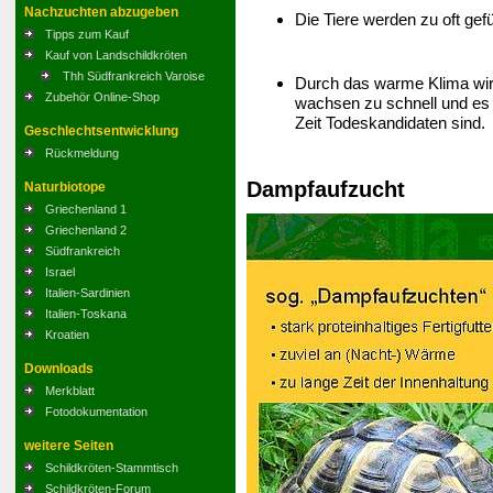
Nachzuchten abzugeben
Die Tiere werden zu oft gefü
Tipps zum Kauf
Kauf von Landschildkröten
Thh Südfrankreich Varoise
Durch das warme Klima wird
Zubehör Online-Shop
wachsen zu schnell und es 
Zeit Todeskandidaten sind.
Geschlechtsentwicklung
Rückmeldung
Dampfaufzucht
Naturbiotope
Griechenland 1
Griechenland 2
Südfrankreich
Israel
Italien-Sardinien
Italien-Toskana
Kroatien
Downloads
Merkblatt
Fotodokumentation
weitere Seiten
Schildkröten-Stammtisch
Schildkröten-Forum