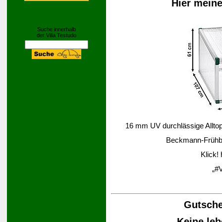
Hier mein
Suche innerhalb
der Villa Testudo
16 mm UV durchlässige Alltop-
Beckmann-Frühbee
Klick!
„#V
Gutsche
Keine leb