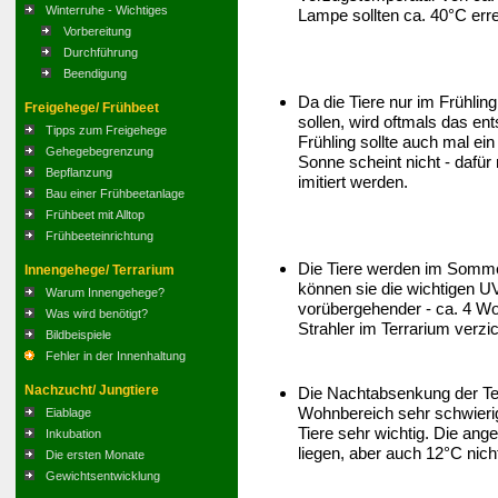
Winterruhe - Wichtiges
Lampe sollten ca. 40°C err
Vorbereitung
Durchführung
Beendigung
Da die Tiere nur im Frühli
Freigehege/ Frühbeet
sollen, wird oftmals das en
Tipps zum Freigehege
Frühling sollte auch mal ein
Gehegebegrenzung
Sonne scheint nicht - dafür 
Bepflanzung
imitiert werden.
Bau einer Frühbeetanlage
Frühbeet mit Alltop
Frühbeeteinrichtung
Die Tiere werden im Sommer
Innengehege/ Terrarium
können sie die wichtigen UV
Warum Innengehege?
vorübergehender - ca. 4 Wo
Was wird benötigt?
Strahler im Terrarium verzi
Bildbeispiele
Fehler in der Innenhaltung
Nachzucht/ Jungtiere
Die Nachtabsenkung der Tem
Wohnbereich sehr schwierig 
Eiablage
Tiere sehr wichtig. Die ang
Inkubation
liegen, aber auch 12°C nich
Die ersten Monate
Gewichtsentwicklung