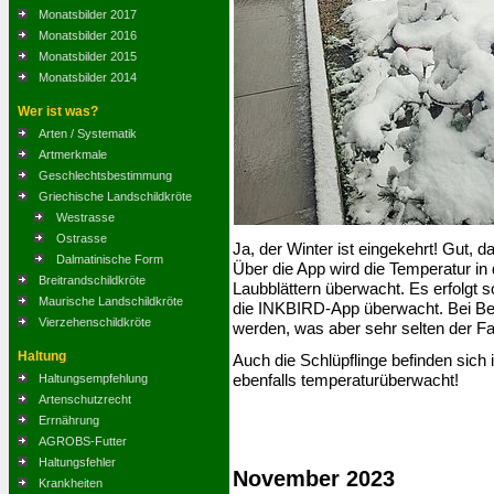
Monatsbilder 2017
Monatsbilder 2016
Monatsbilder 2015
Monatsbilder 2014
Wer ist was?
Arten / Systematik
Artmerkmale
Geschlechtsbestimmung
Griechische Landschildkröte
Westrasse
Ostrasse
Ja, der Winter ist eingekehrt! Gut, 
Dalmatinische Form
Über die App wird die Temperatur i
Breitrandschildkröte
Laubblättern überwacht. Es erfolgt 
Maurische Landschildkröte
die INKBIRD-App überwacht. Bei Bed
Vierzehenschildkröte
werden, was aber sehr selten der Fall
Haltung
Auch die Schlüpflinge befinden sich i
ebenfalls temperaturüberwacht!
Haltungsempfehlung
Artenschutzrecht
Errnährung
AGROBS-Futter
Haltungsfehler
November 2023
Krankheiten