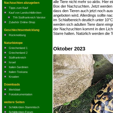
alle Tiere nicht mehr so aktiv. Hier
Nachzuchten abzugeben
Box der Nachzuchten. Jetzt werden si
Tipps zum Kauf
dass den Tieren auch jetzt noch au
Kauf von Landschildkröten
angeboten wird. Allerdings sollte na
Thh Südfrankreich Varoise
im Schlafbereich deutlich unter 10
Zubehör Online-Shop
werden sich adulten Tiere dann ein
der Nachzuchten kommt in den Licht
Geschlechtsentwicklung
Starre halten. Natürlich werden die
Rückmeldung
Naturbiotope
Oktober 2023
Griechenland 1
Griechenland 2
Südfrankreich
Israel
Italien-Sardinien
Italien-Toskana
Kroatien
Downloads
Merkblatt
Fotodokumentation
weitere Seiten
Schildkröten-Stammtisch
Schildkröten-Forum