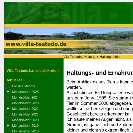
Villa Testudo
/
Haltung
/
Haltungsfehler
Villa-Testudo Landschildkröten
Haltungs- und Ernährun
Aktuelles
Beim Anblick dieses Tieres kann
Bild des Monats
werden.
Als ich dieses Bild fotografierte w
Monatsbilder 2025
aus dem Jahre 1999. Sie stammt 
Monatsbilder 2024
Tier im Sommer 2000 abgegeben. D
Monatsbilder 2023
wollte seine Tiere zeigen und über
Monatsbilder 2022
Geschlecht bereits erkennbar ist.
Monatsbilder 2021
Ich traute meinen Augen nicht, als 
Monatsbilder 2020
Gramm, ist ganz flach und zudem
Monatsbilder 2019
kleiner und nicht so extrem flach,
Monatsbilder 2018