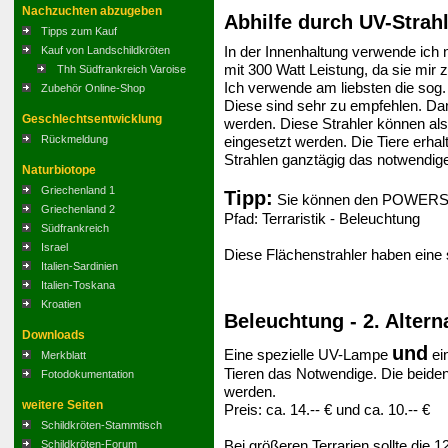
Nachzuchten abzugeben
Abhilfe durch UV-Strahl
Tipps zum Kauf
In der Innenhaltung verwende ich n
Kauf von Landschildkröten
mit 300 Watt Leistung, da sie mir z
Thh Südfrankreich Varoise
Ich verwende am liebsten die sog.
Zubehör Online-Shop
Diese sind sehr zu empfehlen. Dami
Geschlechtsentwicklung
werden. Diese Strahler können a
Rückmeldung
eingesetzt werden. Die Tiere erha
Strahlen ganztägig das notwendig
Naturbiotope
Griechenland 1
Tipp:
Sie können den POWERSUN-S
Griechenland 2
Pfad: Terraristik - Beleuchtung
Südfrankreich
Israel
Diese Flächenstrahler haben eine
Italien-Sardinien
Italien-Toskana
Kroatien
Beleuchtung - 2. Altern
Downloads
und
Eine spezielle UV-Lampe
ei
Merkblatt
Tieren das Notwendige. Die beiden
Fotodokumentation
werden.
weitere Seiten
Preis: ca. 14.-- € und ca. 10.-- €
Schildkröten-Stammtisch
Bei größeren Terrarien sollte die 
Schildkröten-Forum