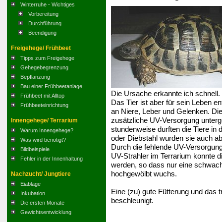
Winterruhe - Wichtiges
Vorbereitung
Durchführung
Beendigung
Freigehege/ Frühbeet
Tipps zum Freigehege
Gehegebegrenzung
Bepflanzung
Bau einer Frühbeetanlage
Die Ursache erkannte ich schnell.
Frühbeet mit Alltop
Das Tier ist aber für sein Leben en
Frühbeeteinrichtung
an Niere, Leber und Gelenken. Die
zusätzliche UV-Versorgung unterg
Innengehege/ Terrarium
stundenweise durften die Tiere in
Warum Innengehege?
oder Diebstahl wurden sie auch 
Was wird benötigt?
Durch die fehlende UV-Versorgung
Bildbeispiele
UV-Strahler im Terrarium konnte d
Fehler in der Innenhaltung
werden, so dass nur eine schwach
hochgewölbt wuchs.
Nachzucht/ Jungtiere
Eiablage
Eine (zu) gute Fütterung und das 
Inkubation
beschleunigt.
Die ersten Monate
Gewichtsentwicklung