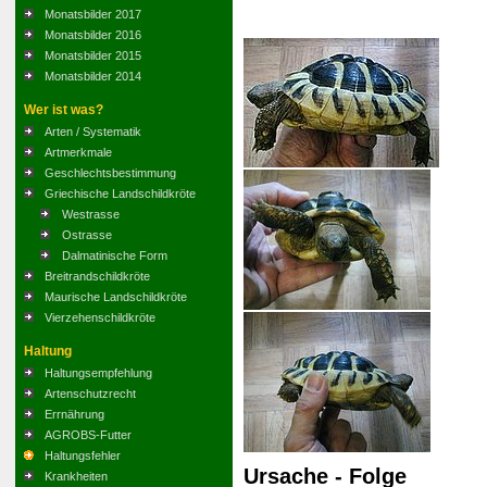
Monatsbilder 2017
Monatsbilder 2016
Monatsbilder 2015
Monatsbilder 2014
Wer ist was?
Arten / Systematik
Artmerkmale
Geschlechtsbestimmung
Griechische Landschildkröte
Westrasse
Ostrasse
Dalmatinische Form
Breitrandschildkröte
Maurische Landschildkröte
Vierzehenschildkröte
Haltung
Haltungsempfehlung
Artenschutzrecht
Errnährung
AGROBS-Futter
Haltungsfehler
Ursache - Folge
Krankheiten