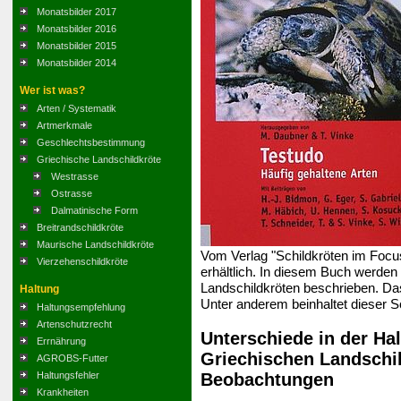
Monatsbilder 2017
Monatsbilder 2016
Monatsbilder 2015
Monatsbilder 2014
Wer ist was?
Arten / Systematik
Artmerkmale
Geschlechtsbestimmung
Griechische Landschildkröte
Westrasse
Ostrasse
Dalmatinische Form
Breitrandschildkröte
Maurische Landschildkröte
Vom Verlag "Schildkröten im Foc
Vierzehenschildkröte
erhältlich. In diesem Buch werden
Landschildkröten beschrieben. Da
Haltung
Unter anderem beinhaltet dieser S
Haltungsempfehlung
Artenschutzrecht
Unterschiede in der Ha
Errnährung
Griechischen Landschi
AGROBS-Futter
Beobachtungen
Haltungsfehler
Krankheiten