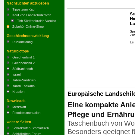
Nachzuchten abzugeben
Tipps zum Kauf
Se
Kauf von Landschildkröten
Ha
Thh Südfrankreich Varoise
La
Zubehör Online-Shop
Spe
Zur
Geschlechtsentwicklung
Rückmeldung
Es 
Naturbiotope
Griechenland 1
Griechenland 2
Südfrankreich
Israel
Italien-Sardinien
Italien-Toskana
Kroatien
Europäische Landschil
Downloads
Eine kompakte Anle
Merkblatt
Pflege und Ernähru
Fotodokumentation
Taschenbuch
von Wo
weitere Seiten
Schildkröten-Stammtisch
Besonders geeignet f
Schildkröten-Forum