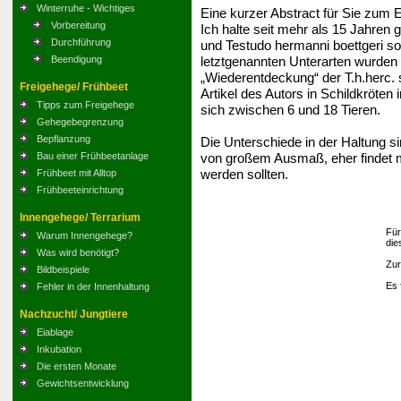
Winterruhe - Wichtiges
Eine kurzer Abstract für Sie zum E
Vorbereitung
Ich halte seit mehr als 15 Jahren
Durchführung
und Testudo hermanni boettgeri s
letztgenannten Unterarten wurden 
Beendigung
„Wiederentdeckung“ der T.h.herc. 
Freigehege/ Frühbeet
Artikel des Autors in Schildkröte
Tipps zum Freigehege
sich zwischen 6 und 18 Tieren.
Gehegebegrenzung
Bepflanzung
Die Unterschiede in der Haltung 
von großem Ausmaß, eher findet ma
Bau einer Frühbeetanlage
werden sollten.
Frühbeet mit Alltop
Frühbeeteinrichtung
Innengehege/ Terrarium
Für
Warum Innengehege?
die
Was wird benötigt?
Zur
Bildbeispiele
Es 
Fehler in der Innenhaltung
Nachzucht/ Jungtiere
Eiablage
Inkubation
Die ersten Monate
Gewichtsentwicklung