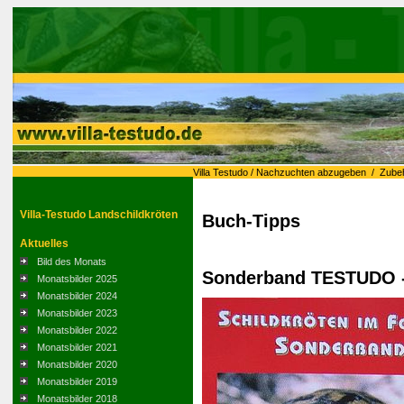
Villa Testudo
/
Nachzuchten abzugeben
/
Zube
Villa-Testudo Landschildkröten
Buch-Tipps
Aktuelles
Bild des Monats
Sonderband TESTUDO -
Monatsbilder 2025
Monatsbilder 2024
Monatsbilder 2023
Monatsbilder 2022
Monatsbilder 2021
Monatsbilder 2020
Monatsbilder 2019
Monatsbilder 2018