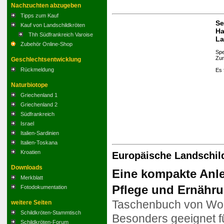
Nachzuchten abzugeben
Tipps zum Kauf
Se
Kauf von Landschildkröten
Ha
Thh Südfrankreich Varoise
La
Zubehör Online-Shop
Spe
Zur
Geschlechtsentwicklung
Rückmeldung
Es 
Naturbiotope
Griechenland 1
Griechenland 2
Südfrankreich
Israel
Italien-Sardinien
Italien-Toskana
Kroatien
Europäische Landschil
Downloads
Eine kompakte Anle
Merkblatt
Pflege und Ernähru
Fotodokumentation
Taschenbuch
von Wo
weitere Seiten
Schildkröten-Stammtisch
Besonders geeignet f
Schildkröten-Forum