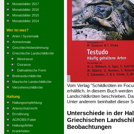
Monatsbilder 2017
Monatsbilder 2016
Monatsbilder 2015
Monatsbilder 2014
Wer ist was?
Arten / Systematik
Artmerkmale
Geschlechtsbestimmung
Griechische Landschildkröte
Westrasse
Ostrasse
Dalmatinische Form
Breitrandschildkröte
Maurische Landschildkröte
Vom Verlag "Schildkröten im Foc
Vierzehenschildkröte
erhältlich. In diesem Buch werden
Landschildkröten beschrieben. Da
Haltung
Unter anderem beinhaltet dieser S
Haltungsempfehlung
Artenschutzrecht
Unterschiede in der Ha
Errnährung
Griechischen Landschi
AGROBS-Futter
Beobachtungen
Haltungsfehler
Krankheiten