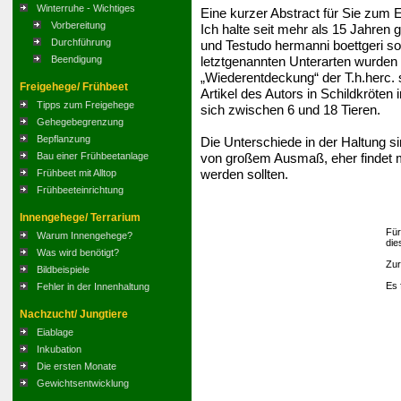
Winterruhe - Wichtiges
Eine kurzer Abstract für Sie zum E
Vorbereitung
Ich halte seit mehr als 15 Jahren
Durchführung
und Testudo hermanni boettgeri s
letztgenannten Unterarten wurden 
Beendigung
„Wiederentdeckung“ der T.h.herc. 
Freigehege/ Frühbeet
Artikel des Autors in Schildkröte
Tipps zum Freigehege
sich zwischen 6 und 18 Tieren.
Gehegebegrenzung
Bepflanzung
Die Unterschiede in der Haltung 
von großem Ausmaß, eher findet ma
Bau einer Frühbeetanlage
werden sollten.
Frühbeet mit Alltop
Frühbeeteinrichtung
Innengehege/ Terrarium
Für
Warum Innengehege?
die
Was wird benötigt?
Zur
Bildbeispiele
Es 
Fehler in der Innenhaltung
Nachzucht/ Jungtiere
Eiablage
Inkubation
Die ersten Monate
Gewichtsentwicklung