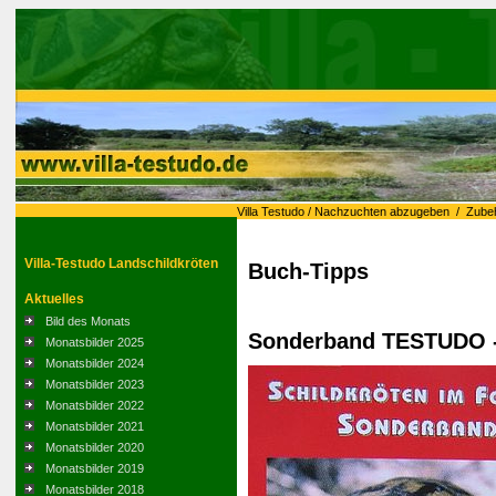
Villa Testudo
/
Nachzuchten abzugeben
/
Zube
Villa-Testudo Landschildkröten
Buch-Tipps
Aktuelles
Bild des Monats
Sonderband TESTUDO -
Monatsbilder 2025
Monatsbilder 2024
Monatsbilder 2023
Monatsbilder 2022
Monatsbilder 2021
Monatsbilder 2020
Monatsbilder 2019
Monatsbilder 2018